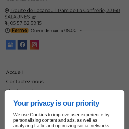
Route de Lacanau 1 Parc de La Confrérie,
33160
SALAUNES
05 57 82 59 15
Fermé
⋅ Ouvre demain à 08:00
Accueil
Contactez-nous
Mentions légales
Plan du site
Your privacy is our priority
We use Cookies to improve user experience by
personalising content and ads, as well as
Haut de page
analyzing traffic and optimizing social networks