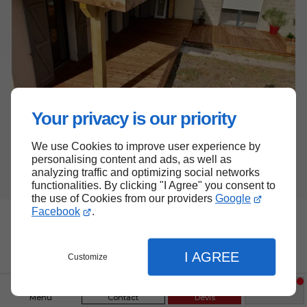
Your privacy is our priority
We use Cookies to improve user experience by
personalising content and ads, as well as
analyzing traffic and optimizing social networks
functionalities. By clicking "I Agree" you consent to
the use of Cookies from our providers
Google
Facebook
.
La proximité de l’artisan à l’écoute
de vos besoins
I AGREE
Customize
Les artisans couvreurs de l'entreprise
MALARDIER se déplacent à Saint-Médard-en-
Menu
Contact
Devis