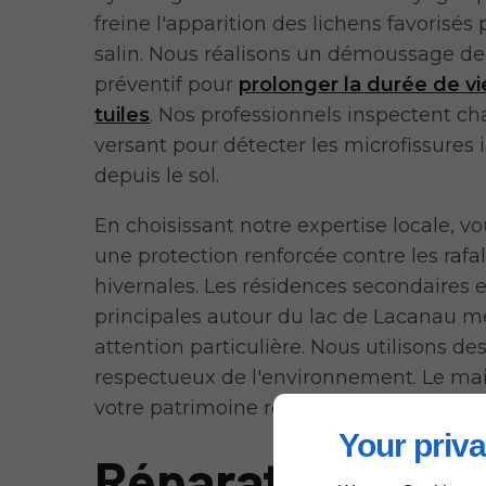
freine l'apparition des lichens favorisés p
salin. Nous réalisons un démoussage de 
préventif pour
prolonger la durée de vi
tuiles
. Nos professionnels inspectent c
versant pour détecter les microfissures i
depuis le sol.
En choisissant notre expertise locale, v
une protection renforcée contre les rafa
hivernales. Les résidences secondaires e
principales autour du lac de Lacanau m
attention particulière. Nous utilisons de
respectueux de l'environnement. Le ma
votre patrimoine reste notre priorité abs
Your priva
Réparation de