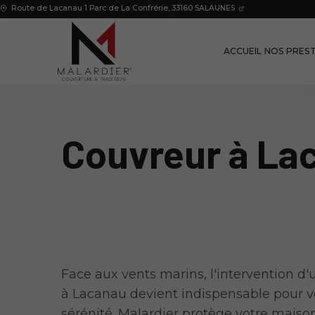
Route de Lacanau 1 Parc de La Confrérie,
33160
SALAUNES
ACCUEIL
NOS PRES
Couvreur à La
Face aux vents marins, l'intervention d
à Lacanau devient indispensable pour v
sérénité. Malardier protège votre maiso