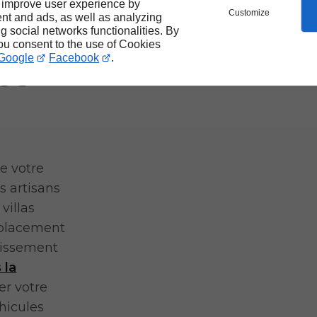
 improve user experience by
Customize
nt and ads, as well as analyzing
ng social networks functionalities. By
you consent to the use of Cookies
rès
Google
Facebook
.
e votre
s artisans
villas
mplacement
aissement
 la
er votre
hicules