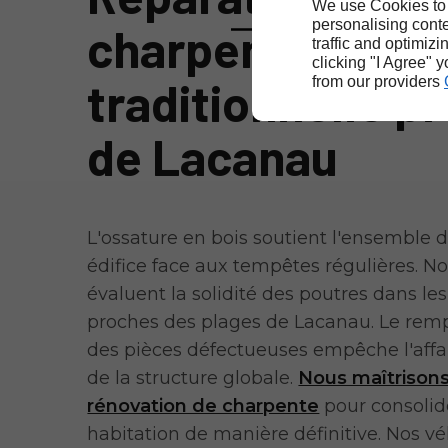
We use Cookies to
personalising conte
charpente
traffic and optimizi
clicking "I Agree" 
traditionnelle p
from our providers
de Lacanau
L'ossature en bois soutient l'ensemble d
édifice face aux tempêtes régulières. No
évaluent la solidité des poutres dans les 
proches des plages de Lacanau. Le re
des pièces défectueuses empêche l'aff
de la structure globale.
Nous maîtrisons
rénovation de charpente
pour consolid
habitation de manière définitive. Nos vé