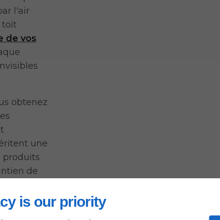
ar l'air
toit
e de vos
haque
nvisibles
ous obtenez
les
t
éritent une
s produits
intien de
olue.
cy is our priority