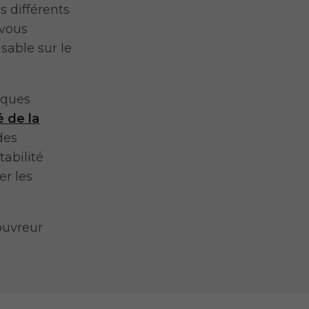
s différents
 vous
sable sur le
iques
é de la
des
tabilité
er les
ouvreur