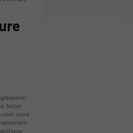
ture
égradation
e. Notre
riser votre
traitement
pécifique