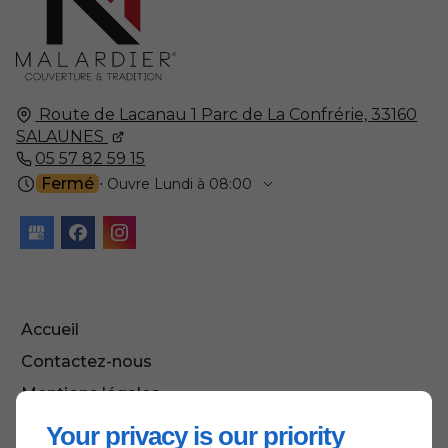
Route de Lacanau 1 Parc de La Confrérie,
33160
SALAUNES
05 57 82 59 15
Fermé
⋅ Ouvre Lundi à 08:00
Accueil
Contactez-nous
Mentions légales
Plan du site
Your privacy is our priority