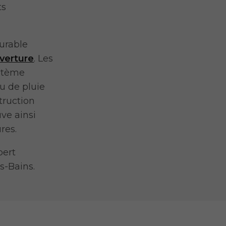
ts
durable
verture
. Les
ystème
au de pluie
truction
ve ainsi
res.
pert
s-Bains.