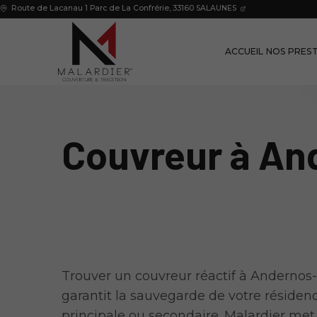
Route de Lacanau 1 Parc de La Confrérie,
33160
SALAUNES
ACCUEIL
NOS PRES
Couvreur à An
Trouver un couvreur réactif à Andernos-
garantit la sauvegarde de votre résiden
principale ou secondaire. Malardier met