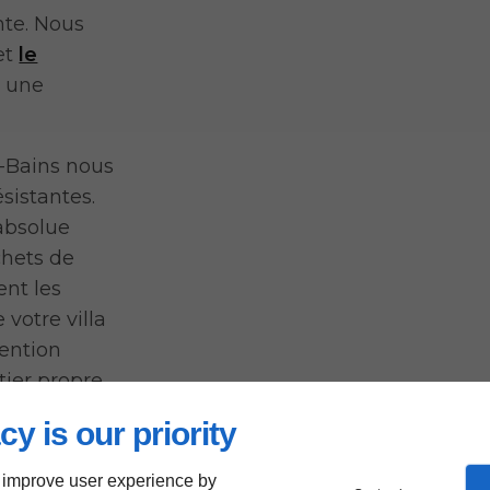
nte. Nous
et
le
 une
s-Bains nous
sistantes.
 absolue
chets de
ent les
 votre villa
vention
tier propre
cy is our priority
 improve user experience by