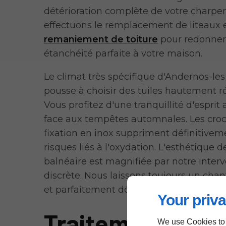
détérioration complète de votre charpe
effectuons le remplacement de liteaux 
remaniement de toiture
pour redonner
étanchéité parfaite à votre maison.
Le climat très spécifique d'Andernos-le
pousse à choisir des tuiles hautement ré
Vous profitez d'une tranquillité d'esprit
face aux tempêtes automnales. Les cro
fixation en inox suppriment définitivem
risques liés à l'oxydation. L'esthétique de
balnéaire est magnifiée par notre inter
discrète. Nous laissons toujours un chan
et parfaitement dégagé.
Your priva
Traitement
We use Cookies to