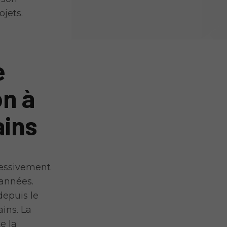
ojets.
e
on à
ains
ressivement
 années.
depuis le
ins. La
e la