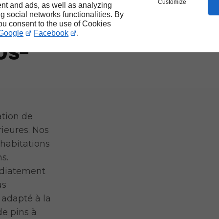
Customize
nt and ads, as well as analyzing
toits
ng social networks functionalities. By
you consent to the use of Cookies
Google
Facebook
.
os-
ation de
ieures. Nos
 habitations
s.
édiatement
us
 adapté à la
de pins à