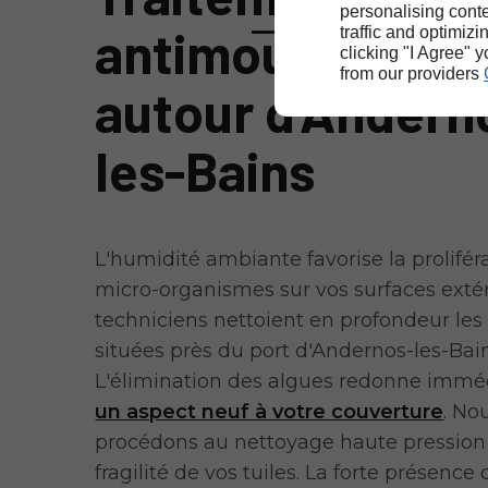
personalising conte
antimousse des 
traffic and optimizi
clicking "I Agree" 
from our providers
autour d'Andern
les-Bains
L'humidité ambiante favorise la prolifér
micro-organismes sur vos surfaces extér
techniciens nettoient en profondeur les
situées près du port d'Andernos-les-Bain
L'élimination des algues redonne imm
un aspect neuf à votre couverture
. No
procédons au nettoyage haute pression
fragilité de vos tuiles. La forte présence 